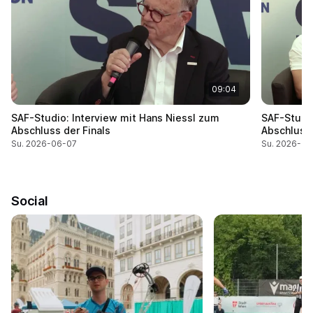
09:04
SAF-Studio: Interview mit Hans Niessl zum
SAF-Studio
Abschluss der Finals
Abschluss 
Su. 2026-06-07
Su. 2026-06
Social