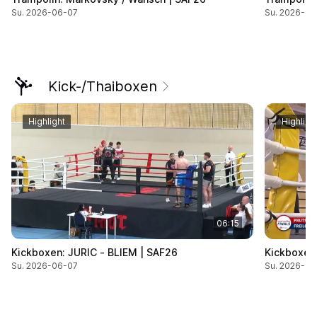
Su. 2026-06-07
Su. 2026-06
Kick-/Thaiboxen
Highlight
Highligh
06:15
Kickboxen: JURIC - BLIEM | SAF26
Kickboxen
Su. 2026-06-07
Su. 2026-06