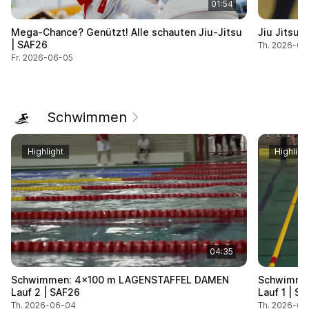
01:54
Mega-Chance? Genützt! Alle schauten Jiu-Jitsu
Jiu Jitsu:
| SAF26
Th. 2026-06
Fr. 2026-06-05
Schwimmen
Highlight
Highligh
04:35
Schwimmen: 4x100 m LAGENSTAFFEL DAMEN
Schwimme
Lauf 2 | SAF26
Lauf 1 | S
Th. 2026-06-04
Th. 2026-06