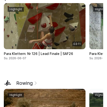
Highlight
Highligh
03:11
Para Klettern: Nr 126 | Lead Finale | SAF26
Para Klett
Su. 2026-06-07
Su. 2026-06
Rowing
Highlight
Highligh