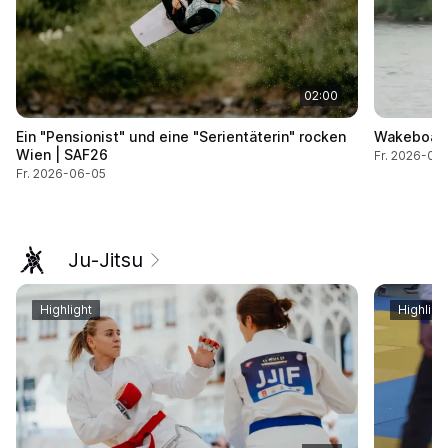
02:00
Ein "Pensionist" und eine "Serientäterin" rocken
Wakeboard:
Wien | SAF26
Fr. 2026-06
Fr. 2026-06-05
Ju-Jitsu
Highlight
Highligh