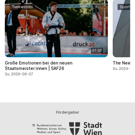
Taekwondo
Sport C
01:37
Große Emotionen bei den neuen
The Need 
Staatsmeister:innen | SAF26
Su. 2024-06
Su. 2026-06-07
Fördergeber