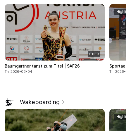
Highligh
01:39
Baumgartner tanzt zum Titel | SAF26
Sportaerob
Th. 2026-06-04
Th. 2026-06
Wakeboarding
Highligh