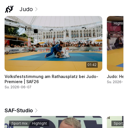
Judo
Highligh
01:42
Volksfeststimmung am Rathausplatz bei Judo-
Judo: Herz
Premiere | SAF26
Su. 2026-06
Su. 2026-06-07
SAF-Studio
Sport mix
Highlight
Sport mi