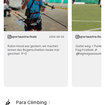
sportaustria.finals
sportaustria.finals
2026-08-05
Robin Hood war gestern, wir machen 
Gürtel weg = Punkt da
lernen das Bogenschießen heute mal 
Flag Football. 🏈

gescheit. 🏹💨
 @flagleaguesaustria
Para Climbing