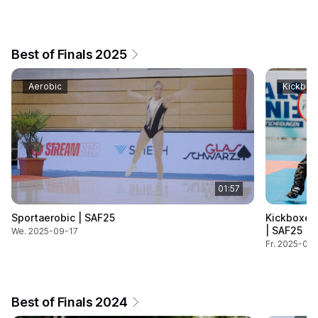
Best of Finals 2025
Aerobic
Kickbox
01:57
Sportaerobic | SAF25
Kickboxen 
| SAF25
We. 2025-09-17
Fr. 2025-06
Best of Finals 2024