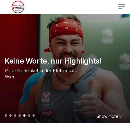
Programm
Video Center
Sports
Keine Worte, nur Highlights!
sportaustriafinals.at
Para-Spektakel in der Kletterhalle
Wien
SAF Studio
Show more