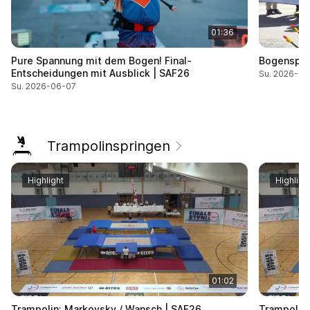
01:36
Pure Spannung mit dem Bogen! Final-
Bogensport
Entscheidungen mit Ausblick | SAF26
Su. 2026-06
Su. 2026-06-07
Trampolinspringen
Highlight
Highligh
01:02
Trampolin: Markovsky / Wansch | SAF26
Trampolin: