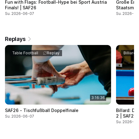
Fun with Flags: Football-Hype bei Sport Austria
Große Emo
Finals! | SAF26
Staatsmeis
Su. 2026-06-07
Su. 2026-06
Replays
Table Football
Replay
Billiard
3:16:36
SAF26 - Tischfußball Doppelfinale
Billard: D
2 | SAF26
Su. 2026-06-07
Su. 2026-06