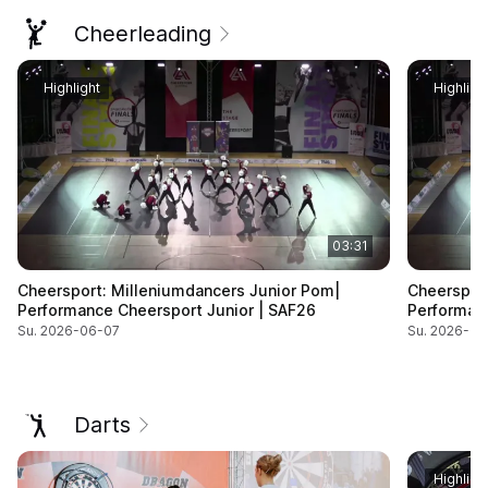
Cheerleading
Highlight
Highligh
03:31
Cheersport: Milleniumdancers Junior Pom|
Cheerspor
Performance Cheersport Junior | SAF26
Performan
Su. 2026-06-07
Su. 2026-06
Darts
Highligh