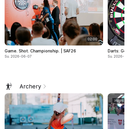
02:00
Game. Shot. Championship. | SAF26
Darts: Göd
Su. 2026-06-07
Su. 2026-06
Archery
Highligh