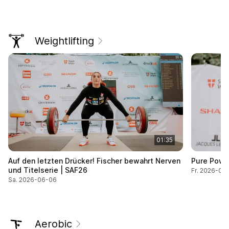
Weightlifting
01:35
Auf den letzten Drücker! Fischer bewahrt Nerven
Pure Powe
und Titelserie | SAF26
Fr. 2026-06
Sa. 2026-06-06
Aerobic