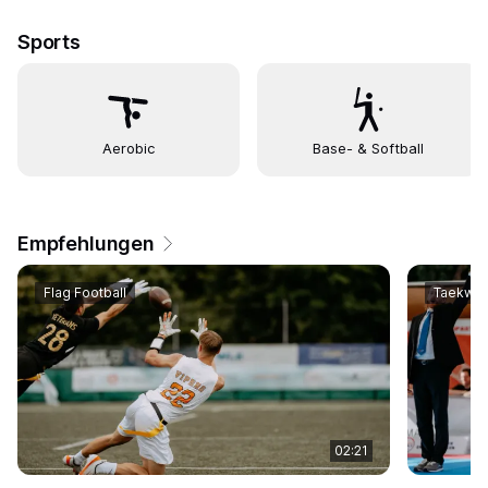
Sports
Aerobic
Base- & Softball
Empfehlungen
Flag Football
Taekwo
02:21