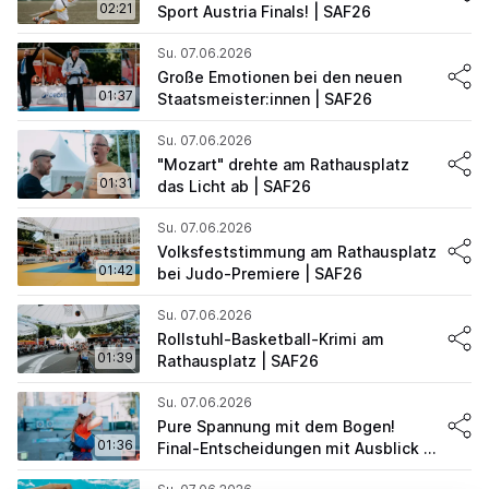
02:21
Sport Austria Finals! | SAF26
Su. 07.06.2026
Große Emotionen bei den neuen
01:37
Staatsmeister:innen | SAF26
Su. 07.06.2026
"Mozart" drehte am Rathausplatz
01:31
das Licht ab | SAF26
Su. 07.06.2026
Volksfeststimmung am Rathausplatz
01:42
bei Judo-Premiere | SAF26
Su. 07.06.2026
Rollstuhl-Basketball-Krimi am
01:39
Rathausplatz | SAF26
Su. 07.06.2026
Pure Spannung mit dem Bogen!
01:36
Final-Entscheidungen mit Ausblick |
SAF26