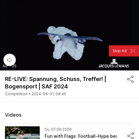
Skip Ad
00:05
/
00:30
Ad
·
25
RE-LIVE: Spannung, Schuss, Treffer! |
Bogensport | SAF 2024
Competition •
2024-06-01, 08:45
Videos
Su. 07.06.2026
Fun with Flags: Football-Hype bei