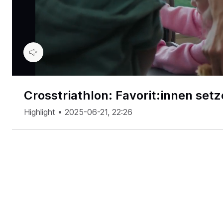
00:05
/
00:25
Crosstriathlon: Favorit:innen set
Highlight •
2025-06-21, 22:26