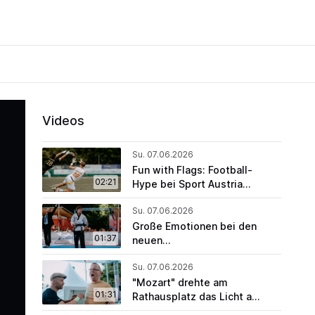
Videos
Su. 07.06.2026
Fun with Flags: Football-
02:21
Hype bei Sport Austria
Finals! | SAF26
Su. 07.06.2026
Große Emotionen bei den
01:37
neuen
Staatsmeister:innen |
Su. 07.06.2026
SAF26
"Mozart" drehte am
01:31
Rathausplatz das Licht ab
| SAF26