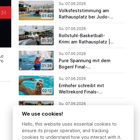
Su. 07.06.2026
Volksfeststimmung am
01:42
Rathausplatz bei Judo-
Premiere | SAF26
Su. 07.06.2026
Rollstuhl-Basketball-
01:39
Krimi am Rathausplatz |
SAF26
Su. 07.06.2026
Pure Spannung mit dem
01:36
Bogen! Final-
Entscheidungen mit
Su. 07.06.2026
Ausblick | SAF26
Ernhofer schreibt mit
02:12
Weltrekord Finals-
Geschichte | SAF26
Su. 07.06.2026
Race. Jump. Repeat. |
We use cookies!
01:49
SAF26
Hello, this website uses essential cookies to
Su. 07.06.2026
ensure its proper operation, and tracking
Favorit:innen "wabbelten"
cookies to understand how you interact with it.